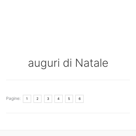
auguri di Natale
Pagine:
1
2
3
4
5
6